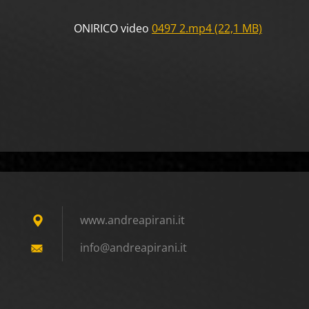
ONIRICO video
0497 2.mp4 (22,1 MB)
www.andreapirani.it
info@and
reapiran
i.it