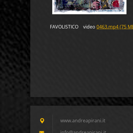
FAVOLISTICO video
0463.mp4 (75 M
ONIRIC
www.andreapirani.it
info@and
reapiran
i.it