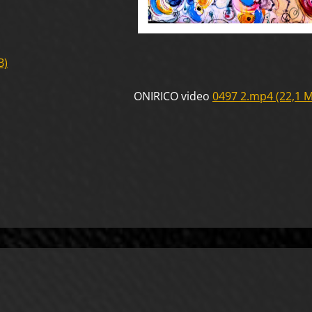
B)
O video
0497 2.mp4 (22,1 