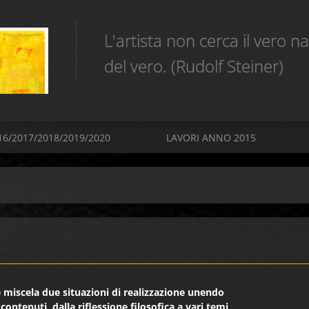
L'artista non cerca il vero 
del vero. (Rudolf Steiner)
16/2017/2018/2019/2020
LAVORI ANNO 2015
e miscela due situazioni di realizzazione unendo
contenuti, dalla riflessione filosofica a vari temi,