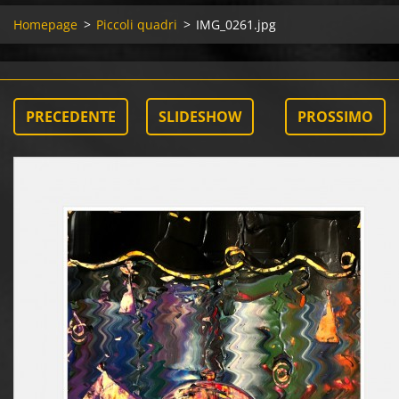
Homepage
>
Piccoli quadri
>
IMG_0261.jpg
PRECEDENTE
SLIDESHOW
PROSSIMO