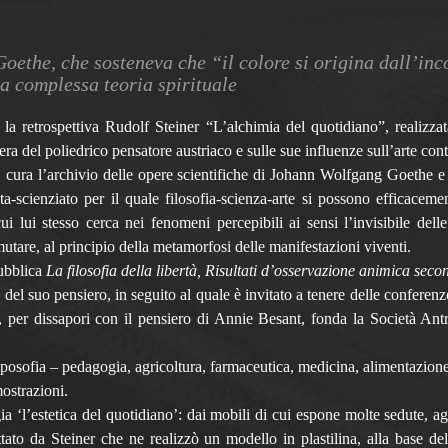
oethe, che sosteneva che “il colore si origina dall’inco
a complessa teoria spirituale
o la retrospettiva Rudolf Steiner “L’alchimia del quotidiano”, reali
pera del poliedrico pensatore austriaco e sulle sue influenze sull’arte c
, cura l’archivio delle opere scientifiche di Johann Wolfgang Goethe e
-scienziato per il quale filosofia-scienza-arte si possono efficaceme
ui lui stesso cerca nei fenomeni percepibili ai sensi l’invisibile del
mutare, al principio della metamorfosi delle manifestazioni viventi.
pubblica
La filosofia della libertà, Risultati d’osservazione animica sec
à del suo pensiero, in seguito al quale è invitato a tenere delle conferen
, per dissapori con il pensiero di Annie Besant, fonda la Società An
osofia – pedagogia, agricoltura, farmaceutica, medicina, alimentazione, a
ostrazioni.
a ‘l’estetica del quotidiano’: dai mobili di cui espone molte sedute, agli
to da Steiner che ne realizzò un modello in plastilina, alla base del 