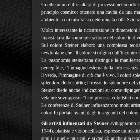
Goetheanum è il risultato di processi metamorfici 
principio cosmico: ottenere una cavità da una mass
ambienti la cui misura sia determinata dalla Scienza
Molto interessante la ricostruzione in dimensioni r
impostata sulla somministrazione del colore in d
Sul colore Steiner elaborò una complessa teoria 
newtoniane che “il colore si origina dall’incontro d
La tassonomia steineriana distingue la manifestaz
percepibile, l’immagine esterna della loro essenza 
il verde, l’immagine di ciò che è vivo. I colori sple
splendore dello spirito; il rosso, lo splendore del 
Steiner diede anche indicazioni su come dipingere 
velature sovrapposte “i cui processi coloristici cor
Le conferenze di Steiner influenzarono molti artis
colori fu portata avanti dagli insegnanti del color
Gli artisti influenzati da Steiner
svilupparono ci
1944), pianista e violoncellista, espresse un mistic
simili a quelle musicali e si dedicò anche alla teo