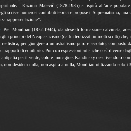
 spirituale. Kazimir Malevič (1878-1935) si ispirò all’arte popolare 
’egli scrisse numerosi contributi teorici e propose il Suprematismo, una 
enza rappresentazione”.
Piet Mondrian (1872-1944), olandese di formazione calvinista, aderì
gli i principi del Neoplasticismo (da lui teorizzati in molti scritti) che,
 realistica, per giungere a un astrattismo puro e assoluto, composto da
oci rapporti di equilibrio. Pur con espressioni artistiche così diverse da
ntipatia per il verde, colore immagine: Kandinsky descrivendolo come
 non desidera nulla, non aspira a nulla; Mondrian utilizzando solo i 3 