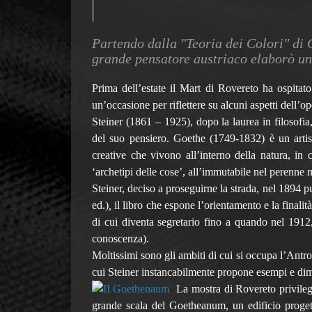
Partendo dalla "Teoria dei Colori" di G
grande pensatore austriaco elaborò un
Prima dell’estate il Mart di Rovereto ha ospitat
un’occasione per riflettere su alcuni aspetti dell’o
Steiner (1861 – 1925), dopo la laurea in filosofia
del suo pensiero. Goethe (1749-1832) è un artista
creative che vivono all’interno della natura, in c
‘archetipi delle cose’, all’immutabile nel perenne 
Steiner, deciso a proseguirne la strada, nel 1894 
ed.)
,
il libro che espone l’orientamento e la finalit
di cui diventa segretario fino a quando nel 1912
conoscenza).
Moltissimi sono gli ambiti di cui si occupa l’Antrop
cui Steiner instancabilmente propone esempi e dim
La mostra di Rovereto privilegi
grande scala del Goetheanum, un edificio progetta