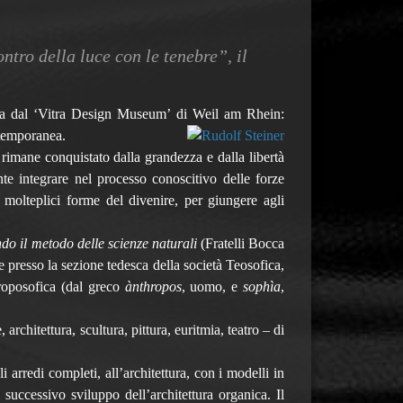
ntro della luce con le tenebre”, il
zzata dal ‘Vitra Design Museum’ di Weil am Rhein:
ontemporanea.
 rimane conquistato dalla grandezza e dalla libertà
nte integrare nel processo conoscitivo delle forze
le molteplici forme del divenire, per giungere agli
ondo il metodo delle scienze naturali
(Fratelli Bocca
ze presso la sezione tedesca della società Teosofica,
troposofica (dal greco
ànthropos
, uomo, e
sophìa
,
rchitettura, scultura, pittura, euritmia, teatro – di
 arredi completi, all’architettura, con i modelli in
successivo sviluppo dell’architettura organica. Il