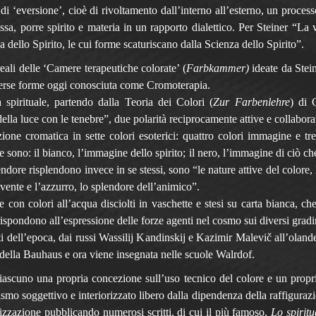
di ‘eversione’, cioè di rivoltamento dall’interno all’esterno, un process
a, porre spirito e materia in un rapporto dialettico. Per Steiner “La 
 dello Spirito, le cui forme scaturiscano dalla Scienza dello Spirito”.
eali delle ‘Camere terapeutiche colorate’ (
Farbkammer)
ideate da Stein
iverse forme oggi conosciuta come Cromoterapia.
spirituale, partendo dalla Teoria dei Colori (
Zur Farbenlehre
) di 
ella luce con le tenebre”, due polarità reciprocamente attive e collabora
ione cromatica in sette colori esoterici: quattro colori immagine e tre
e sono: il bianco, l’immagine dello spirito; il nero, l’immagine di ciò ch
ndore risplendono invece in se stessi, sono “le nature attive del colore, l
vivente e l’azzurro, lo splendore dell’animico”.
con colori all’acqua disciolti in vaschette e stesi su carta bianca, ch
rispondono all’espressione delle forze agenti nel cosmo sui diversi gradin
ti dell’epoca, dai russi Wassilij Kandinskij e Kazimir Malevič all’oland
e della Bauhaus e ora viene insegnata nelle scuole Walrdof.
ascuno una propria concezione sull’uso tecnico del colore e un propr
ismo soggettivo e interiorizzato libero dalla dipendenza della raffiguraz
rizzazione pubblicando numerosi scritti, di cui il più famoso,
Lo spiritu