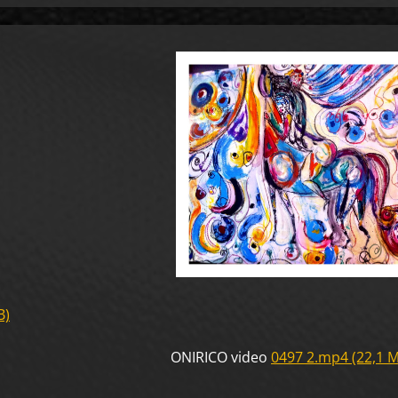
B)
O video
0497 2.mp4 (22,1 