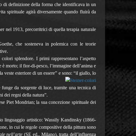
o di definizione della forma che identificava in un
vita spirituale agirà diversamente quando fluirà da
er nel 1913, precorritrici di quella terapia naturale
Goethe, che sosteneva in polemica con le teorie
tive.
 colori splendore. I primi rappresentano l’aspetto
e è morto; il fior-di-pesco, l’immagine dell’anima e
a veste esteriore di un essere” e sono: “il giallo, lo
e funge da sorgente di luce, tramite una tecnica di
i dei regni della natura”.
ese Piet Mondrian; la sua concezione spirituale dei
io linguaggio artistico: Wassily Kandinsky (1866-
ione, in cui le regole compositive della pittura sono
ale nell’arte
(SE ed., Milano), tratta dell’influenza